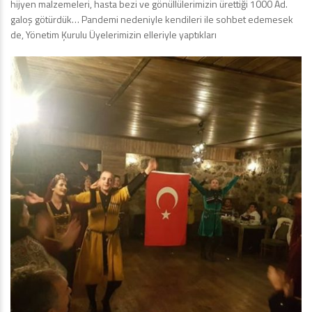
hijyen malzemeleri, hasta bezi ve gönüllülerimizin ürettiği 1000 Ad.
galoş götürdük… Pandemi nedeniyle kendileri ile sohbet edemesek
de, Yönetim Ķurulu Üyelerimizin elleriyle yaptıkları