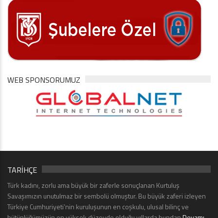
WEB SPONSORUMUZ
TARİHÇE
Türk kadını, zorlu ama büyük bir zaferle sonuçlanan Kurtuluş
Savaşımızın unutulmaz bir sembolü olmuştur. Bu büyük zaferi izleyen
Türkiye Cumhuriyeti’nin kuruluşunun en coşkulu, ulusal bilinç ve
bütünlüğümüzün en yüksek düzeyde olduğu yıllarda bundan
Devamı...