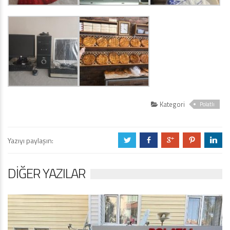
Kategori
Polatlı
Yazıyı paylaşın:
a
b
c
d
j
DIĞER YAZILAR