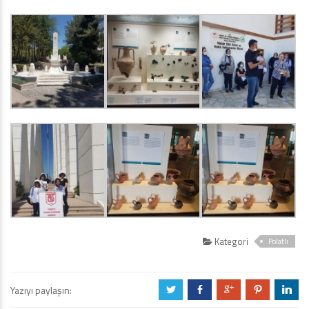
Kategori
Polatlı
Yazıyı paylaşın:
a
b
c
d
j