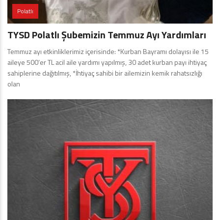
Polatlı
TYSD Polatlı Şubemizin Temmuz Ayı Yardımları
Temmuz ayı etkinliklerimiz içerisinde: *Kurban Bayramı dolayısı ile 15
aileye 500’er TL acil aile yardımı yapılmış, 30 adet kurban payı ihtiyaç
sahiplerine dağıtılmış, *İhtiyaç sahibi bir ailemizin kemik rahatsızlığı
olan