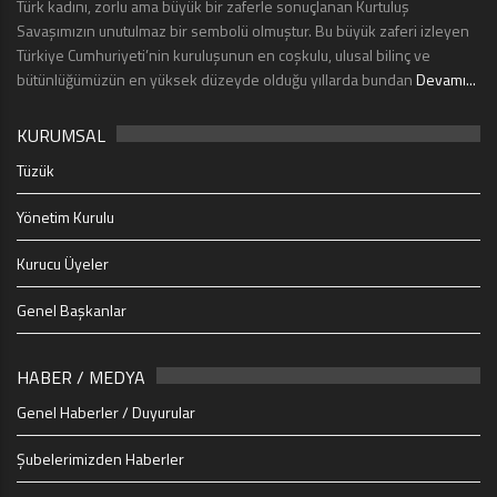
Türk kadını, zorlu ama büyük bir zaferle sonuçlanan Kurtuluş
Savaşımızın unutulmaz bir sembolü olmuştur. Bu büyük zaferi izleyen
Türkiye Cumhuriyeti’nin kuruluşunun en coşkulu, ulusal bilinç ve
bütünlüğümüzün en yüksek düzeyde olduğu yıllarda bundan
Devamı...
KURUMSAL
Tüzük
Yönetim Kurulu
Kurucu Üyeler
Genel Başkanlar
HABER / MEDYA
Genel Haberler / Duyurular
Şubelerimizden Haberler