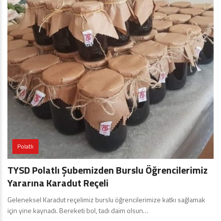
Polatlı
TYSD Polatlı Şubemizden Burslu Öğrencilerimiz
Yararına Karadut Reçeli
Geleneksel Karadut reçelimiz burslu öğrencilerimize katkı sağlamak
için yine kaynadı. Bereketi bol, tadı daim olsun…