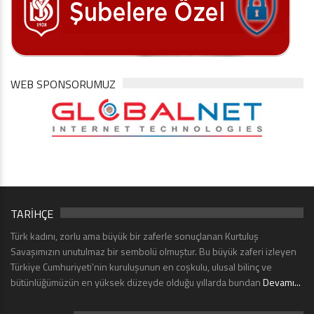
WEB SPONSORUMUZ
TARİHÇE
Türk kadını, zorlu ama büyük bir zaferle sonuçlanan Kurtuluş
Savaşımızın unutulmaz bir sembolü olmuştur. Bu büyük zaferi izleyen
Türkiye Cumhuriyeti’nin kuruluşunun en coşkulu, ulusal bilinç ve
bütünlüğümüzün en yüksek düzeyde olduğu yıllarda bundan
Devamı...