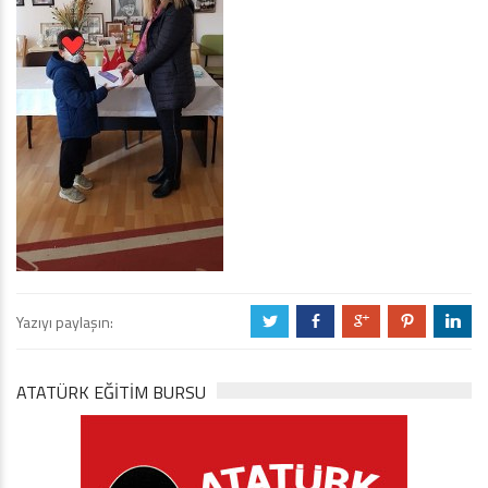
Yazıyı paylaşın:
a
b
c
d
j
ATATÜRK EĞITIM BURSU