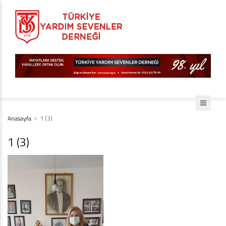
Anasayfa
1 (3)
1 (3)