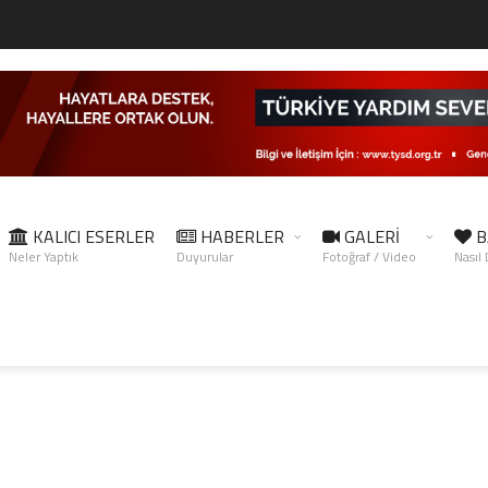
KALICI ESERLER
HABERLER
GALERİ
B
Neler Yaptık
Duyurular
Fotoğraf / Video
Nasıl