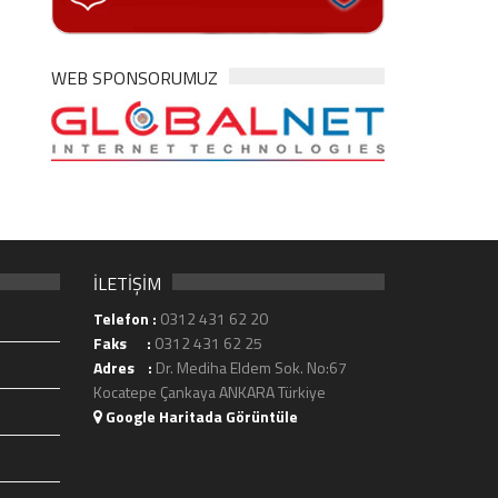
WEB SPONSORUMUZ
İLETİŞİM
Telefon :
0312 431 62 20
Faks :
0312 431 62 25
Adres :
Dr. Mediha Eldem Sok. No:67
Kocatepe Çankaya ANKARA Türkiye
Google Haritada Görüntüle