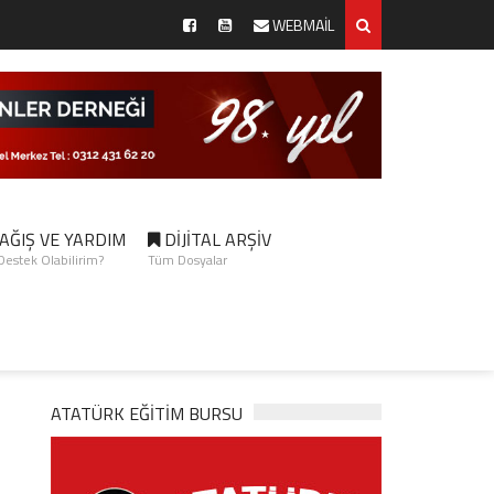
WEBMAİL
AĞIŞ VE YARDIM
DİJİTAL ARŞİV
 Destek Olabilirim?
Tüm Dosyalar
ATATÜRK EĞITIM BURSU