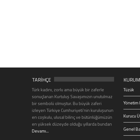
TARİHÇE
KURUM
Türk kadını, zorlu ama büyük bir zaferle
Tüzük
sonuçlanan Kurtuluş Savaşımızın unutulmaz
Yönetim 
bir sembolü olmuştur. Bu büyük zaferi
izleyen Türkiye Cumhuriyeti’nin kuruluşunun
Kurucu Ü
en coşkulu, ulusal bilinç ve bütünlüğümüzün
en yüksek düzeyde olduğu yıllarda bundan
Genel Ba
Devamı...