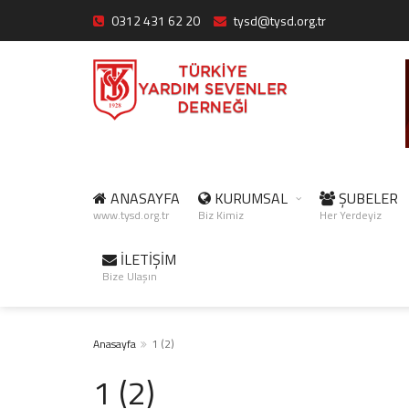
0312 431 62 20
tysd@tysd.org.tr
ANASAYFA
KURUMSAL
ŞUBELER
www.tysd.org.tr
Biz Kimiz
Her Yerdeyiz
İLETİŞİM
Bize Ulaşın
Anasayfa
1 (2)
1 (2)