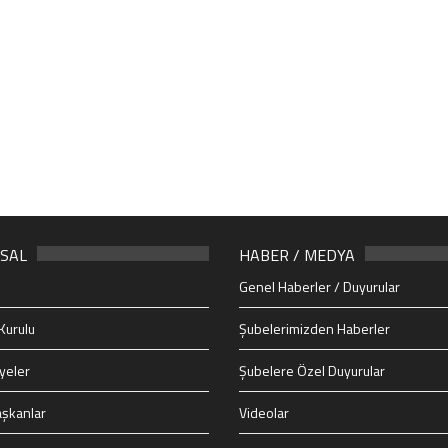
SAL
HABER / MEDYA
Genel Haberler / Duyurular
Kurulu
Şubelerimizden Haberler
yeler
Şubelere Özel Duyurular
şkanlar
Videolar