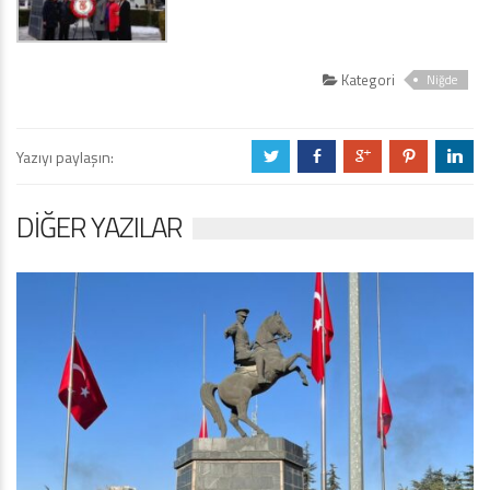
Kategori
Niğde
Yazıyı paylaşın:
a
b
c
d
j
DIĞER YAZILAR