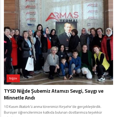
Niğde
TYSD Niğde Şubemiz Atamızı Sevgi, Saygı ve
Minnetle Andı
10 Kasım Atatürk’ü anma törenimizi Kırşehir’de gerçekleştirdik.
Bursiyer öğrencilerimize katkıda bulunan dostlarımıza teşekkür