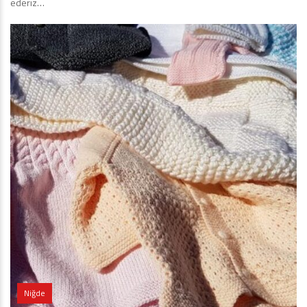
ederiz…
Niğde