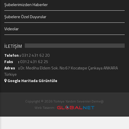
Şubelerimizden Haberler
Şubelere Özel Duyurular
Videolar
İLETİŞİM
Telefon :
0312 431 62 20
Faks :
0312 431 62 25
Adres :
Dr. Mediha Eldem Sok. No:67 Kocatepe Çankaya ANKARA
Türkiye
Google Haritada Görüntüle
Copyright © 2026 Türkiye Yardım Sevenler Derneği
Web Tasarım :