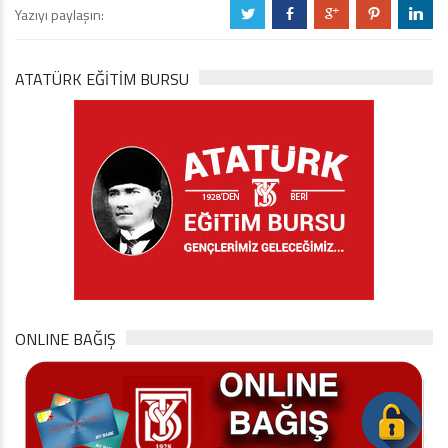
Yazıyı paylaşın:
a
b
c
d
j
ATATÜRK EĞITIM BURSU
ONLINE BAĞIŞ