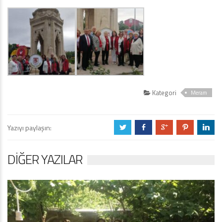
Kategori
Meram
Yazıyı paylaşın:
a
b
c
d
j
DIĞER YAZILAR