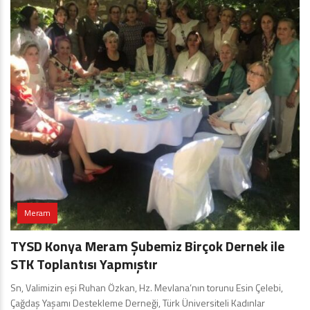
Meram
TYSD Konya Meram Şubemiz Birçok Dernek ile
STK Toplantısı Yapmıştır
Sn, Valimizin eşi Ruhan Özkan, Hz. Mevlana’nın torunu Esin Çelebi,
Çağdaş Yaşamı Destekleme Derneği, Türk Üniversiteli Kadınlar