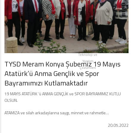
Diji İnternet
Teknoloji ve
Yazılım
TYSD Meram Konya Şubemiz 19 Mayıs
Çözümleri
Atatürk’ü Anma Gençlik ve Spor
Bayramımızı Kutlamaktadır
19 MAYIS ATATÜRK ‘ü ANMA GENÇLİK ve SPOR BAYRAMIMIZ KUTLU
OLSUN.
ATAMIZA ve silah arkadaşlarına saygı, minnet ve rahmetle…
20.05.2022