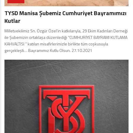
TYSD Manisa Şubemiz Cumhuriyet Bayramımızı
Kutlar
Milletvekilimiz Sn. Özgür Özel’in katkılarıyla, 29 Ekim Kadınları Derneği
ile Şubemizin ortaklaşa düzenlediği “CUMHURİYET BAYRAMI KUTLAMA
KAHVALTISI ” katılan misafirlerimizle birlikte tüm coşkusuyla
gerçekleşti… Bayramımız Kutlu Olsun. 27.10.2021