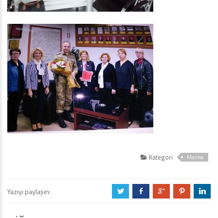
Kategori
Manisa
Yazıyı paylaşın:
a
b
c
d
j