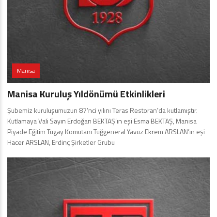
Manisa
Manisa Kuruluş Yıldönümü Etkinlikleri
Şubemiz kuruluşumuzun 87’nci yılını Teras Restoran’da kutlamıştır.
Kutlamaya Vali Sayın Erdoğan BEKTAŞ’ın eşi Esma BEKTAŞ, Manisa
Piyade Eğitim Tugay Komutanı Tuğgeneral Yavuz Ekrem ARSLAN’ın eşi
Hacer ARSLAN, Erdinç Şirketler Grubu