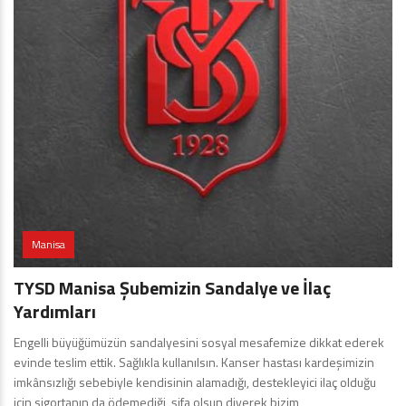
Manisa
TYSD Manisa Şubemizin Sandalye ve İlaç
Yardımları
Engelli büyüğümüzün sandalyesini sosyal mesafemize dikkat ederek
evinde teslim ettik. Sağlıkla kullanılsın. Kanser hastası kardeşimizin
imkânsızlığı sebebiyle kendisinin alamadığı, destekleyici ilaç olduğu
için sigortanın da ödemediği, şifa olsun diyerek bizim