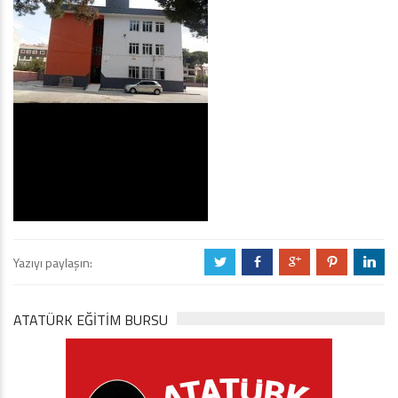
Yazıyı paylaşın:
a
b
c
d
j
ATATÜRK EĞITIM BURSU