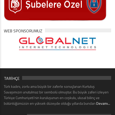
WEB SPONSORUMUZ
TARİHÇE
Türk kadını, zorlu ama büyük bir zaferle sonuçlanan Kurtuluş
Savaşımızın unutulmaz bir sembolü olmuştur. Bu büyük zaferi izleyen
Türkiye Cumhuriyeti’nin kuruluşunun en coşkulu, ulusal bilinç ve
bütünlüğümüzün en yüksek düzeyde olduğu yıllarda bundan
Devamı...