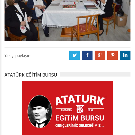
Yazıyı paylaşın:
a
b
c
d
j
ATATÜRK EĞITIM BURSU