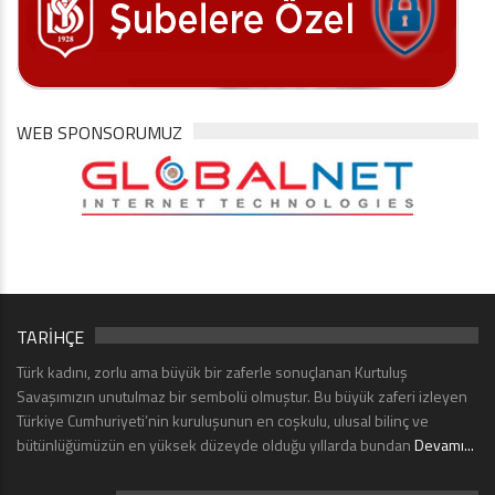
WEB SPONSORUMUZ
TARİHÇE
Türk kadını, zorlu ama büyük bir zaferle sonuçlanan Kurtuluş
Savaşımızın unutulmaz bir sembolü olmuştur. Bu büyük zaferi izleyen
Türkiye Cumhuriyeti’nin kuruluşunun en coşkulu, ulusal bilinç ve
bütünlüğümüzün en yüksek düzeyde olduğu yıllarda bundan
Devamı...