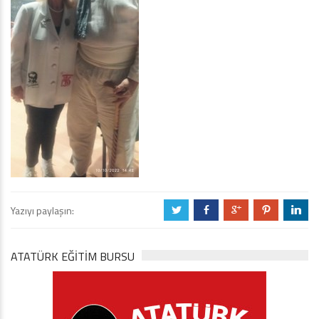
Yazıyı paylaşın:
a
b
c
d
j
ATATÜRK EĞITIM BURSU