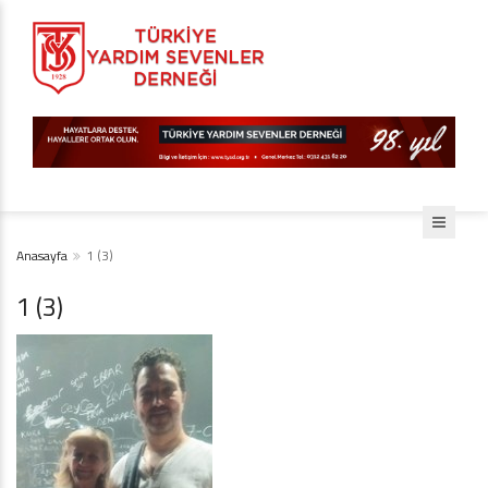
Anasayfa
1 (3)
1 (3)