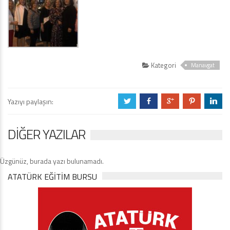
Kategori
Manavgat
Yazıyı paylaşın:
a
b
c
d
j
DIĞER YAZILAR
Üzgünüz, burada yazı bulunamadı.
ATATÜRK EĞITIM BURSU