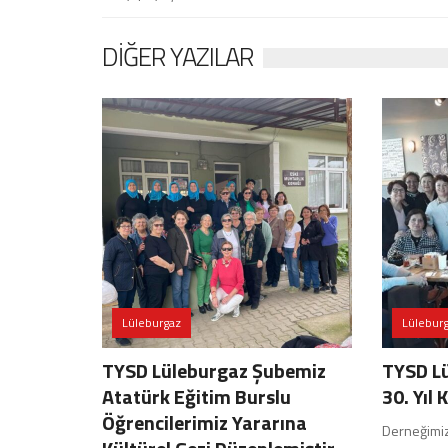
DIĞER YAZILAR
Lüleburgaz
Lülebur
TYSD Lüleburgaz Şubemiz
TYSD L
Atatürk Eğitim Burslu
30. Yıl
Öğrencilerimiz Yararına
Derneğimiz