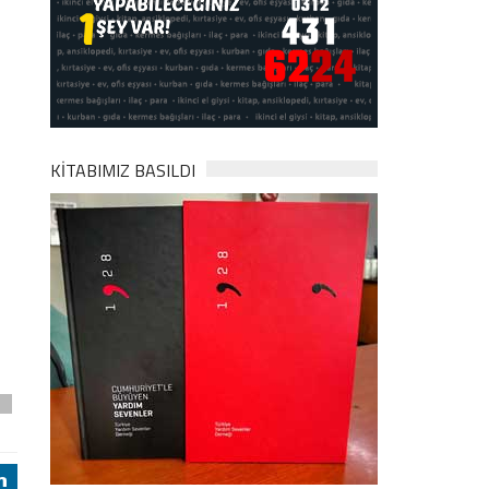
KİTABIMIZ BASILDI
z
j