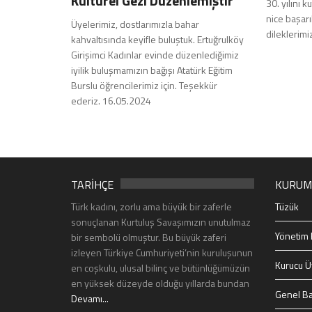
Kültürel Gezi Düzenlemiştir
30. yılını k
nice başar
Üyelerimiz, dostlarımızla bahar
dilekleri
kahvaltısında keyifle buluştuk. Ertuğrulköy
Girişimci Kadınlar evinde düzenlediğimiz
iyilik buluşmamızın bağışı Atatürk Eğitim
Burslu öğrencilerimiz için. Teşekkür
ederiz. 16.05.2024
TARİHÇE
KURUM
Türk kadını, zorlu ama büyük bir zaferle
Tüzük
sonuçlanan Kurtuluş Savaşımızın unutulmaz
Yönetim 
bir sembolü olmuştur. Bu büyük zaferi
izleyen Türkiye Cumhuriyeti’nin kuruluşunun
Kurucu Ü
en coşkulu, ulusal bilinç ve bütünlüğümüzün
en yüksek düzeyde olduğu yıllarda bundan
Genel Ba
Devamı...