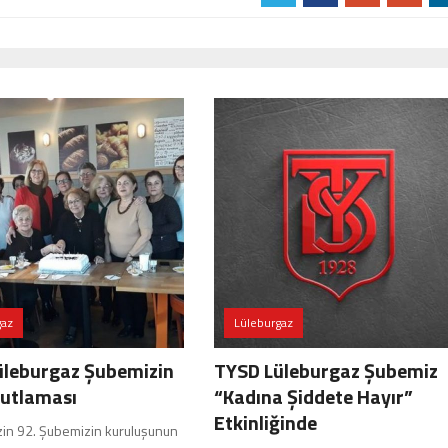
gaz
Lüleburgaz
üleburgaz Şubemizin
TYSD Lüleburgaz Şubemiz
 Kutlaması
“Kadına Şiddete Hayır”
Etkinliğinde
in 92. Şubemizin kuruluşunun