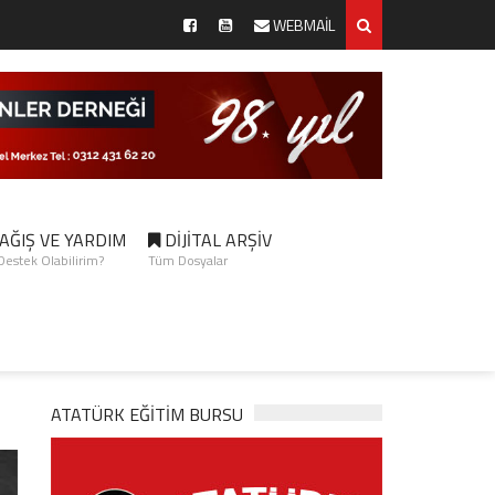
WEBMAİL
AĞIŞ VE YARDIM
DİJİTAL ARŞİV
 Destek Olabilirim?
Tüm Dosyalar
ATATÜRK EĞITIM BURSU