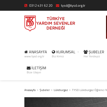
0312 431 62 20
tysd@tysd.org.tr
ANASAYFA
KURUMSAL
ŞUBELER
www.tysd.org.tr
Biz Kimiz
Her Yerdeyiz
İLETİŞİM
Bize Ulaşın
Anasayfa
Şubeler
Lüleburgaz
TYSD Lüleburgaz Öğrenci Y