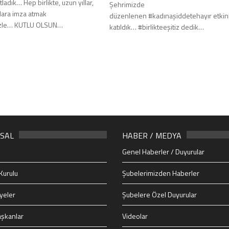
utladık… Hep birlikte, uzun yıllar,
Şehrimizde
ılara imza atmak
düzenlenen #kadınaşiddetehayır etkinl
mizle… KUTLU OLSUN…
katıldık… #birlikteeşitiz dedik…
SAL
HABER / MEDYA
Genel Haberler / Duyurular
Kurulu
Şubelerimizden Haberler
yeler
Şubelere Özel Duyurular
şkanlar
Videolar