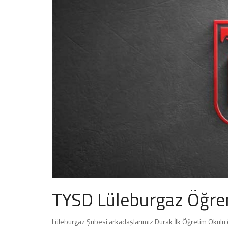
TYSD Lüleburgaz Öğren
Lüleburgaz Şubesi arkadaşlarımız Durak İlk Öğretim Okulu 