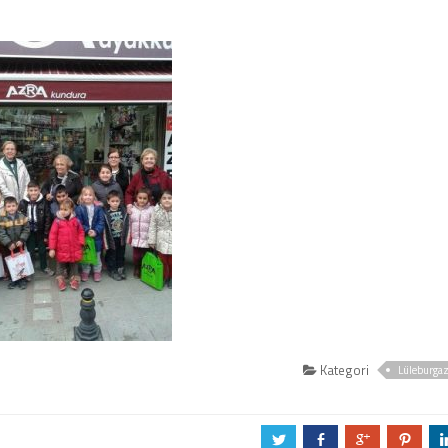
Kategori
Lüleburga
a
b
c
d