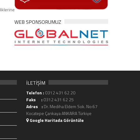
iklerine
WEB SPONSORUMUZ
İLETİŞİM
Telefon :
0312 431 62 20
Faks :
0312 431 62 25
Adres :
Dr. Mediha Eldem Sok. No:67
Kocatepe Çankaya ANKARA Türkiye
Google Haritada Görüntüle