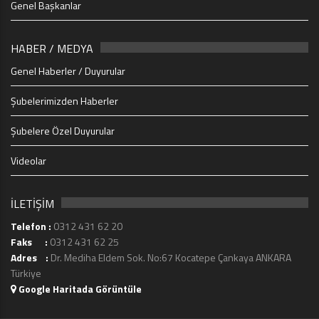
Genel Başkanlar
HABER / MEDYA
Genel Haberler / Duyurular
Şubelerimizden Haberler
Şubelere Özel Duyurular
Videolar
İLETİŞİM
Telefon :
0312 431 62 20
Faks :
0312 431 62 25
Adres :
Dr. Mediha Eldem Sok. No:67 Kocatepe Çankaya ANKARA
Türkiye
Google Haritada Görüntüle