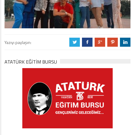
Yazıyı paylaşın:
a
b
c
d
j
ATATÜRK EĞITIM BURSU