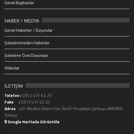
Genel Başkanlar
HABER / MEDYA
Genel Haberler / Duyurular
Şubelerimizden Haberler
Şubelere Özel Duyurular
Videolar
İLETİŞİM
Telefon :
0312 431 62 20
Faks :
0312 431 62 25
Adres :
Dr. Mediha Eldem Sok. No:67 Kocatepe Çankaya ANKARA
Türkiye
Google Haritada Görüntüle