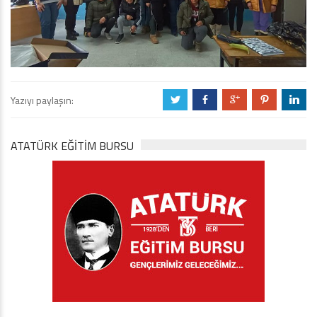
Yazıyı paylaşın:
a
b
c
d
j
ATATÜRK EĞITIM BURSU