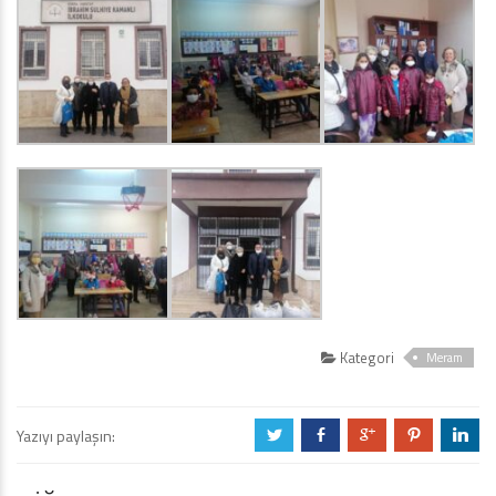
Kategori
Meram
Yazıyı paylaşın:
a
b
c
d
j