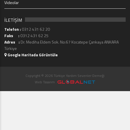
Videolar
İLETİŞİM
Telefon :
0312 431 62 20
Faks :
0312 431 62 25
Adres :
Dr. Mediha Eldem Sok. No:67 Kocatepe Çankaya ANKARA
Türkiye
Google Haritada Görüntüle
Copyright © 2026 Türkiye Yardım Sevenler Derneği
Web Tasarım :