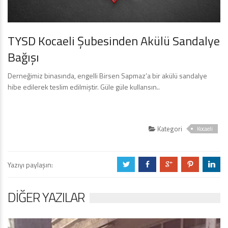
TYSD Kocaeli Şubesinden Akülü Sandalye
Bağışı
Derneğimiz binasında, engelli Birsen Sapmaz’a bir akülü sandalye
hibe edilerek teslim edilmiştir. Güle güle kullansın..
Kategori
Kocaeli
Yazıyı paylaşın:
a
b
c
d
j
DIĞER YAZILAR