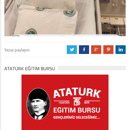
Yazıyı paylaşın:
a
b
c
d
j
ATATÜRK EĞITIM BURSU