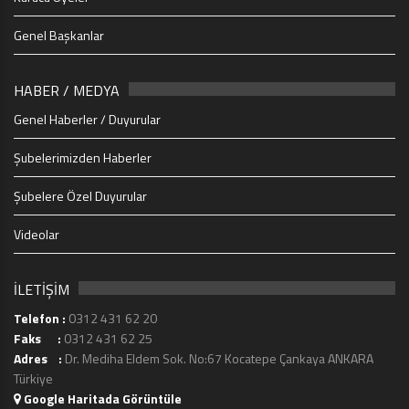
Genel Başkanlar
HABER / MEDYA
Genel Haberler / Duyurular
Şubelerimizden Haberler
Şubelere Özel Duyurular
Videolar
İLETİŞİM
Telefon :
0312 431 62 20
Faks :
0312 431 62 25
Adres :
Dr. Mediha Eldem Sok. No:67 Kocatepe Çankaya ANKARA
Türkiye
Google Haritada Görüntüle