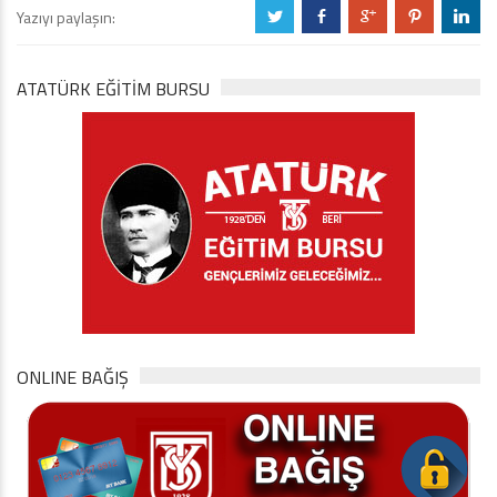
Yazıyı paylaşın:
a
b
c
d
j
ATATÜRK EĞITIM BURSU
ONLINE BAĞIŞ