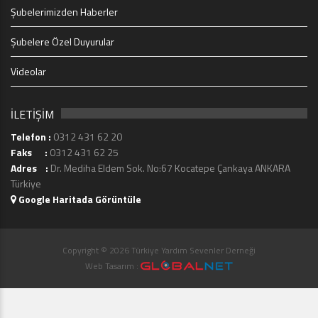
Şubelerimizden Haberler
Şubelere Özel Duyurular
Videolar
İLETİŞİM
Telefon :
0312 431 62 20
Faks :
0312 431 62 25
Adres :
Dr. Mediha Eldem Sok. No:67 Kocatepe Çankaya ANKARA
Türkiye
Google Haritada Görüntüle
Copyright © 2026 Türkiye Yardım Sevenler Derneği
Web Tasarım :