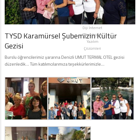
Diji İnternet
TYSD Karamürsel Şubemizin Kültür
Teknoloji ve
Yazılım
Gezisi
Çözümleri
Burslu öğrencilerimiz yararına Denizli UMUT TERMAL OTEL gezisi
düzenledik… Tüm katılımcılarımıza teşekkürlerimizle…