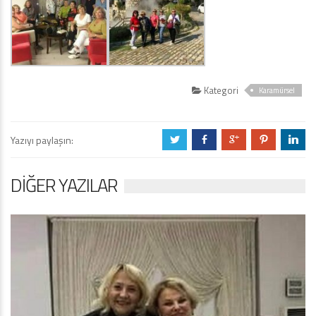
Kategori
Karamürsel
Yazıyı paylaşın:
a
b
c
d
j
DIĞER YAZILAR