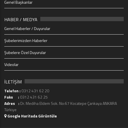
Genel Başkanlar
HABER / MEDYA
Genel Haberler / Duyurular
Şubelerimizden Haberler
Şubelere Özel Duyurular
Videolar
İLETİŞİM
Telefon :
0312 431 62 20
Faks :
0312 431 62 25
Adres :
Dr. Mediha Eldem Sok. No:67 Kocatepe Çankaya ANKARA
Türkiye
Google Haritada Görüntüle