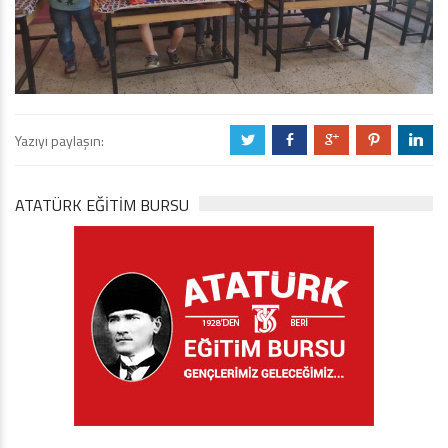
Yazıyı paylaşın:
a
b
c
d
j
ATATÜRK EĞITIM BURSU