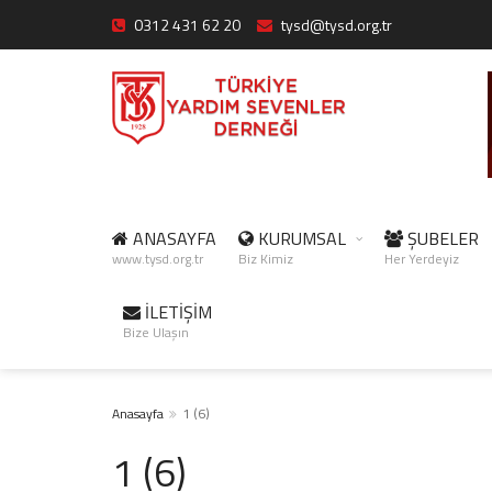
0312 431 62 20
tysd@tysd.org.tr
ANASAYFA
KURUMSAL
ŞUBELER
www.tysd.org.tr
Biz Kimiz
Her Yerdeyiz
İLETİŞİM
Bize Ulaşın
Anasayfa
1 (6)
1 (6)