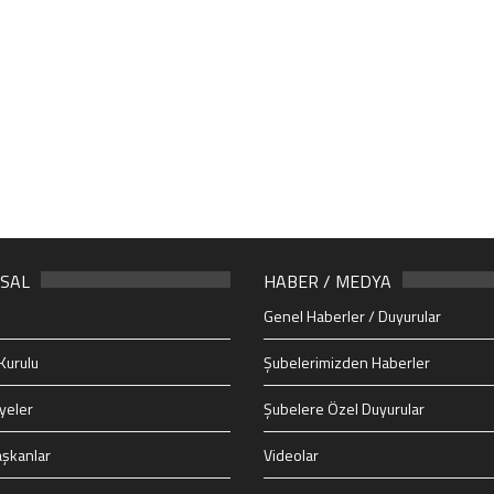
SAL
HABER / MEDYA
Genel Haberler / Duyurular
Kurulu
Şubelerimizden Haberler
yeler
Şubelere Özel Duyurular
şkanlar
Videolar