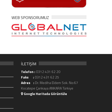
WEB SPONSORUMUZ
İLETİŞİM
Telefon :
0312 431 62 20
Faks :
0312 431 62 25
Adres :
Dr. Mediha Eldem Sok. No:67
Kocatepe Çankaya ANKARA Türkiye
Google Haritada Görüntüle