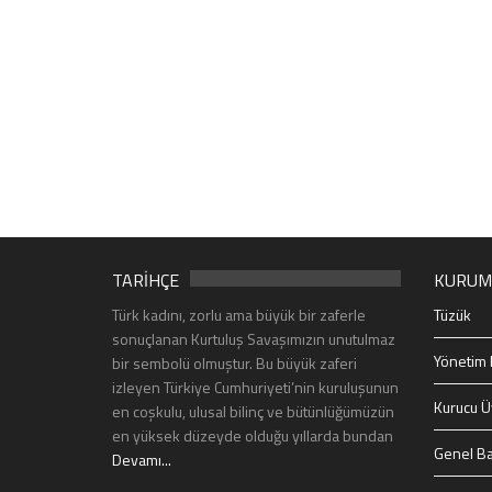
TARİHÇE
KURUM
Türk kadını, zorlu ama büyük bir zaferle
Tüzük
sonuçlanan Kurtuluş Savaşımızın unutulmaz
Yönetim 
bir sembolü olmuştur. Bu büyük zaferi
izleyen Türkiye Cumhuriyeti’nin kuruluşunun
Kurucu Ü
en coşkulu, ulusal bilinç ve bütünlüğümüzün
en yüksek düzeyde olduğu yıllarda bundan
Genel Ba
Devamı...