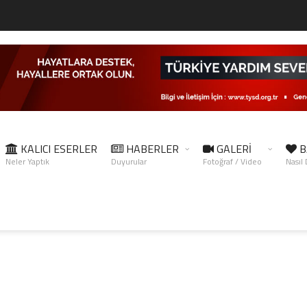
KALICI ESERLER
HABERLER
GALERİ
B
Neler Yaptık
Duyurular
Fotoğraf / Video
Nasıl