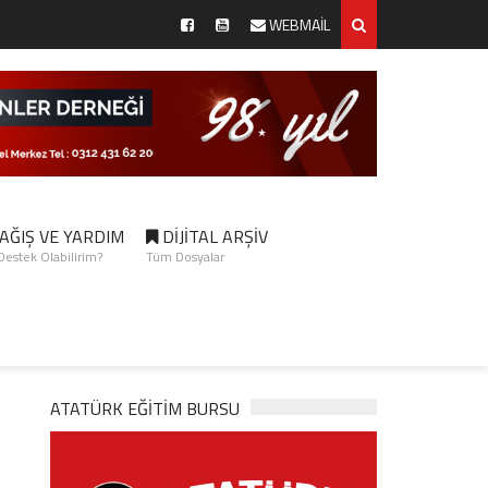
WEBMAİL
AĞIŞ VE YARDIM
DİJİTAL ARŞİV
 Destek Olabilirim?
Tüm Dosyalar
ATATÜRK EĞITIM BURSU