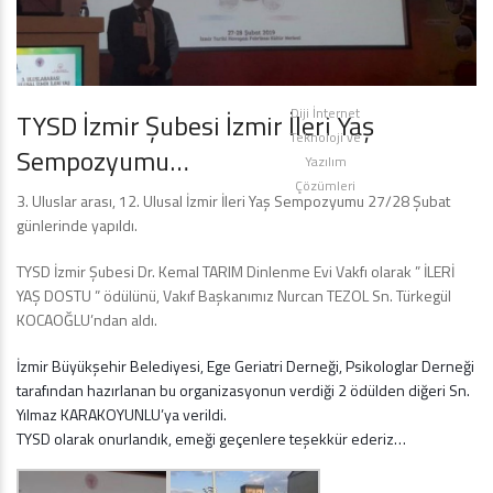
Diji İnternet
TYSD İzmir Şubesi İzmir İleri Yaş
Teknoloji ve
Sempozyumu…
Yazılım
Çözümleri
3. Uluslar arası, 12. Ulusal İzmir İleri Yaş Sempozyumu 27/28 Şubat
günlerinde yapıldı.
TYSD İzmir Şubesi Dr. Kemal TARIM Dinlenme Evi Vakfı olarak ” İLERİ
YAŞ DOSTU ” ödülünü, Vakıf Başkanımız Nurcan TEZOL Sn. Türkegül
KOCAOĞLU’ndan aldı.
İzmir Büyükşehir Belediyesi, Ege Geriatri Derneği, Psikologlar Derneği
tarafından hazırlanan bu organizasyonun verdiği 2 ödülden diğeri Sn.
Yılmaz KARAKOYUNLU’ya verildi.
TYSD olarak onurlandık, emeği geçenlere teşekkür ederiz…