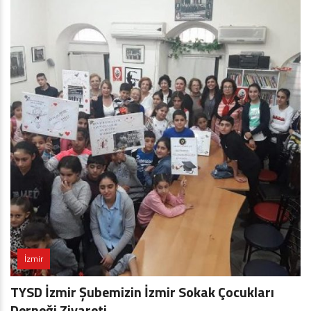
İzmir
TYSD İzmir Şubemizin İzmir Sokak Çocukları
Derneği Ziyareti