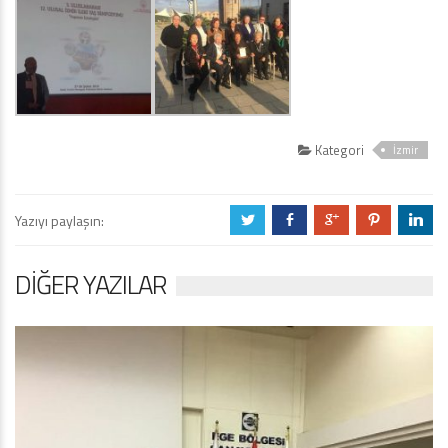
Kategori
İzmir
Yazıyı paylaşın:
a
b
c
d
j
DIĞER YAZILAR