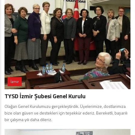
İzmir
TYSD İzmir Şubesi Genel Kurulu
Olağan Genel Kurulumuzu gerçekleştirdik. Üyelerimize, dostlarımıza
bize olan güven ve destekleri için teşekkür ederiz. Bereketli, başarılı
bir çalışma yılı daha dileriz.