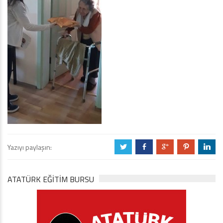
Yazıyı paylaşın:
a
b
c
d
j
ATATÜRK EĞITIM BURSU