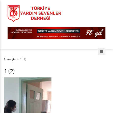
Anasayfa
1 (2)
1 (2)