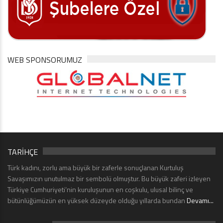
WEB SPONSORUMUZ
TARİHÇE
Türk kadını, zorlu ama büyük bir zaferle sonuçlanan Kurtuluş
Savaşımızın unutulmaz bir sembolü olmuştur. Bu büyük zaferi izleyen
Türkiye Cumhuriyeti’nin kuruluşunun en coşkulu, ulusal bilinç ve
bütünlüğümüzün en yüksek düzeyde olduğu yıllarda bundan
Devamı...