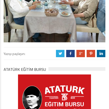
Yazıyı paylaşın:
a
b
c
d
j
ATATÜRK EĞITIM BURSU