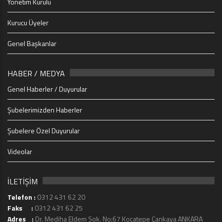
Yönetim Kurulu
Kurucu Üyeler
Genel Başkanlar
HABER / MEDYA
Genel Haberler / Duyurular
Şubelerimizden Haberler
Şubelere Özel Duyurular
Videolar
İLETİŞİM
Telefon :
0312 431 62 20
Faks :
0312 431 62 25
Adres :
Dr. Mediha Eldem Sok. No:67 Kocatepe Çankaya ANKARA