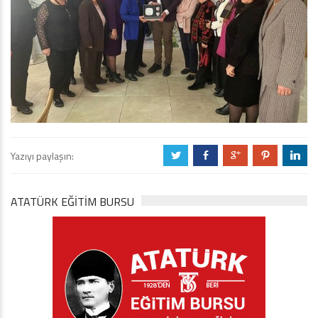
Yazıyı paylaşın:
a
b
c
d
j
ATATÜRK EĞITIM BURSU