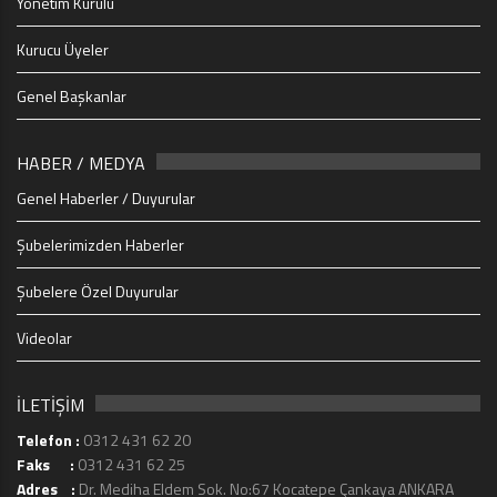
Yönetim Kurulu
Kurucu Üyeler
Genel Başkanlar
HABER / MEDYA
Genel Haberler / Duyurular
Şubelerimizden Haberler
Şubelere Özel Duyurular
Videolar
İLETİŞİM
Telefon :
0312 431 62 20
Faks :
0312 431 62 25
Adres :
Dr. Mediha Eldem Sok. No:67 Kocatepe Çankaya ANKARA