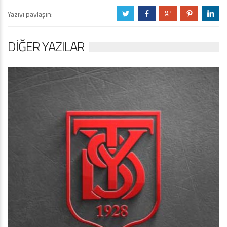
Yazıyı paylaşın:
a
b
c
d
j
DIĞER YAZILAR