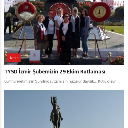
İzmir
TYSD İzmir Şubemizin 29 Ekim Kutlaması
Cumhuriyetimiz’in 96.yılında Atamı’zın huzurundaydık… Kutlu olsun…