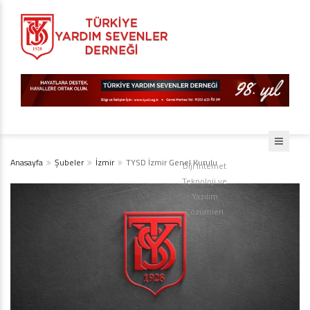
Anasayfa
Şubeler
İzmir
TYSD İzmir Genel Kurulu
Diji İnternet
Teknoloji ve
Yazılım
Çözümleri