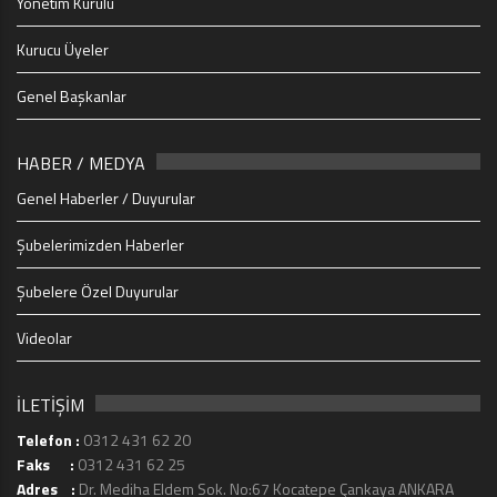
Yönetim Kurulu
Kurucu Üyeler
Genel Başkanlar
HABER / MEDYA
Genel Haberler / Duyurular
Şubelerimizden Haberler
Şubelere Özel Duyurular
Videolar
İLETİŞİM
Telefon :
0312 431 62 20
Faks :
0312 431 62 25
Adres :
Dr. Mediha Eldem Sok. No:67 Kocatepe Çankaya ANKARA