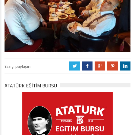
Yazıyı paylaşın:
a
b
c
d
j
ATATÜRK EĞITIM BURSU