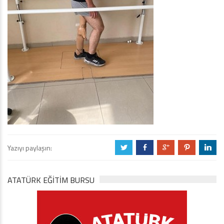
Yazıyı paylaşın:
a
b
c
d
j
ATATÜRK EĞITIM BURSU