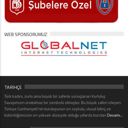
WEB SPONSORUMUZ
TARİHÇE
Türk kadını, zorlu ama büyük bir zaferle sonuçlanan Kurtuluş
Savaşımızın unutulmaz bir sembolü olmuştur. Bu büyük zaferi izleyen
Türkiye Cumhuriyeti’nin kuruluşunun en coşkulu, ulusal bilinç ve
bütünlüğümüzün en yüksek düzeyde olduğu yıllarda bundan
Devamı...