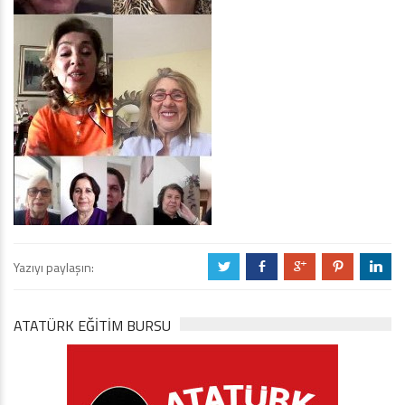
Yazıyı paylaşın:
a
b
c
d
j
ATATÜRK EĞITIM BURSU