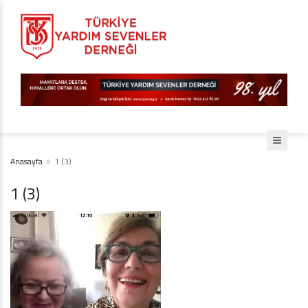
Anasayfa
1 (3)
1 (3)