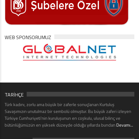
WEB SPONSORUMUZ
TARİHÇE
Türk kadını, zorlu ama büyük bir zaferle sonuçlanan Kurtuluş
Savaşımızın unutulmaz bir sembolü olmuştur. Bu büyük zaferi izleyen
Türkiye Cumhuriyeti’nin kuruluşunun en coşkulu, ulusal bilinç ve
bütünlüğümüzün en yüksek düzeyde olduğu yıllarda bundan
Devamı...