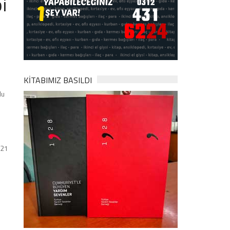
i
KİTABIMIZ BASILDI
lu
021