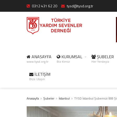
0312 431 62 20
tysd@tysd.org.tr
ANASAYFA
KURUMSAL
ŞUBELER
www.tysd.org.tr
Biz Kimiz
Her Yerdeyiz
İLETİŞİM
Bize Ulaşın
Anasayfa
Şubeler
İstanbul
TYSD İstanbul Şubemizi İBB Şi