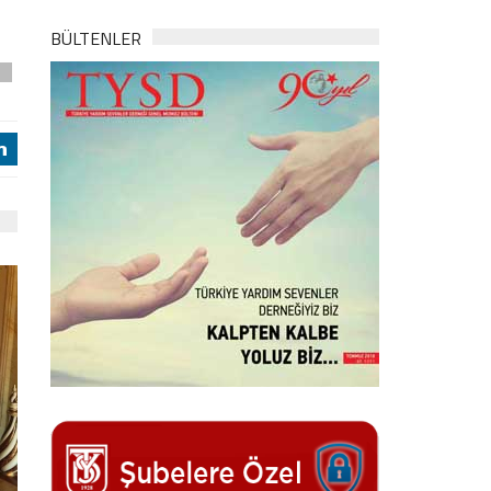
BÜLTENLER
l
j