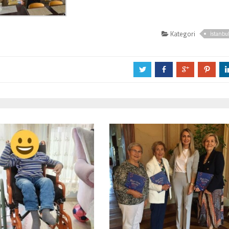
Kategori
İstanbu
a
b
c
d