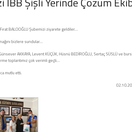
 İBB Şişli Yerinde Çözüm Ekib
ırat BALCIOĞLU Şubemizi ziyarete geldiler…
nağını bizlere sundular…
 Günsever AKKAYA, Levent KÜÇÜK, Hüsnü BEDİROĞLU, Sertaç SÜSLÜ ve burs
irme toplantımız çok verimli geçti…
ca mutlu etti.
02.10.2