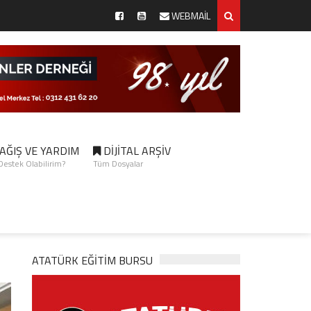
WEBMAİL
AĞIŞ VE YARDIM
DİJİTAL ARŞİV
 Destek Olabilirim?
Tüm Dosyalar
ATATÜRK EĞITIM BURSU