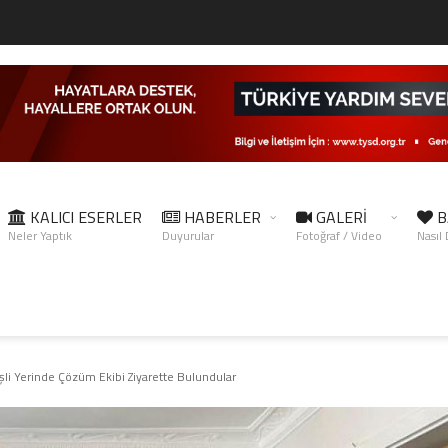
KALICI ESERLER
HABERLER
GALERİ
B
Neler Yaptık
Duyurular
Fotoğraf / Video
Nasıl
şli Yerinde Çözüm Ekibi Ziyarette Bulundular