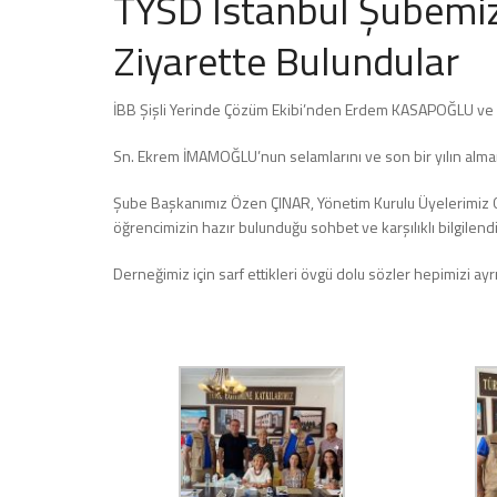
TYSD İstanbul Şubemizi
Ziyarette Bulundular
İBB Şişli Yerinde Çözüm Ekibi’nden Erdem KASAPOĞLU ve F
Sn. Ekrem İMAMOĞLU’nun selamlarını ve son bir yılın alma
Şube Başkanımız Özen ÇINAR, Yönetim Kurulu Üyelerimiz
öğrencimizin hazır bulunduğu sohbet ve karşılıklı bilgilend
Derneğimiz için sarf ettikleri övgü dolu sözler hepimizi ayrı