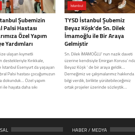
İstanbul
tanbul Şubemizin
TYSD İstanbul Şubemiz
l Palsi Hastası
Beyaz Köşk’de Sn. Dilek
rımıza Özel Yapım
İmamoğlu ile Bir Araya
e Yardımları
Gelmiştir
ize ulaşan kıymetli
Sn. Dilek İMAMOĞLU’ nun nazik daveti
n destekleriyle Kırıkkale,
üzerine kendisiyle Emirgan Korusu’ nda
ve İstanbul Esenyurt da yaşayan
Beyaz Köşk ‘ de bir araya geldik…
ebral Palsi hastası çocuğumuzun
Derneğimiz ve çalışmalarımız hakkında
na dokunduk… Özel yapım
bilgi verdik, birlikte yürütebileceğimiz
i ile hayata daha sıkı
ortak projeler üzerinde sözleştik…
SAL
HABER / MEDYA