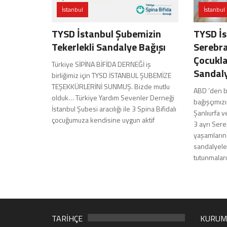
İstanbul
İstanbul
TYSD İstanbul Şubemizin
TYSD İs
Tekerlekli Sandalye Bağışı
Serebra
Çocukla
Türkiye SİPİNA BİFİDA DERNEĞİ iş
Sandaly
birliğimiz için TYSD İSTANBUL ŞUBEMİZE
TEŞEKKÜRLERİNİ SUNMUŞ. Bizde mutlu
ABD ‘den b
olduk… Türkiye Yardım Sevenler Derneği
bağışçımızı
İstanbul Şubesi aracılığı ile 3 Spina Bifidalı
Şanlıurfa 
çocuğumuza kendisine uygun aktif
3 ayrı Ser
yaşamları
sandalyeler
tutunmaları
TARİHÇE
KURUM