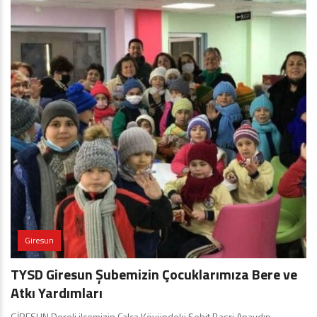
Giresun
TYSD Giresun Şubemizin Çocuklarımıza Bere ve
Atkı Yardımları
GİRESUN Dereli ilçemizin Çalca Köyündeki Şehit Basri Apaydın