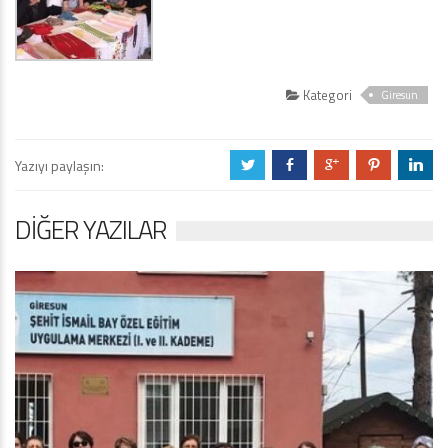
Kategori
Giresun
Yazıyı paylaşın:
a
b
c
d
j
DIĞER YAZILAR