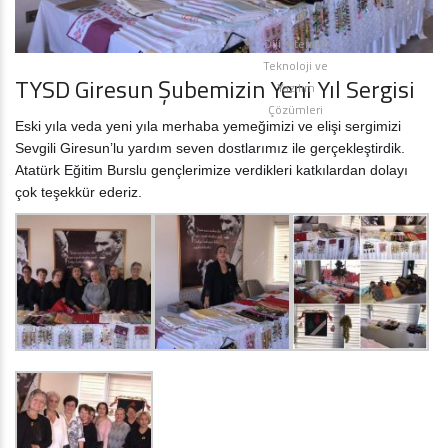
Diji İnternet
Teknoloji ve
TYSD Giresun Şubemizin Yeni Yıl Sergisi
Yazılım
Çözümleri
Eski yıla veda yeni yıla merhaba yemeğimizi ve elişi sergimizi
Sevgili Giresun’lu yardım seven dostlarımız ile gerçekleştirdik.
Atatürk Eğitim Burslu gençlerimize verdikleri katkılardan dolayı
çok teşekkür ederiz.