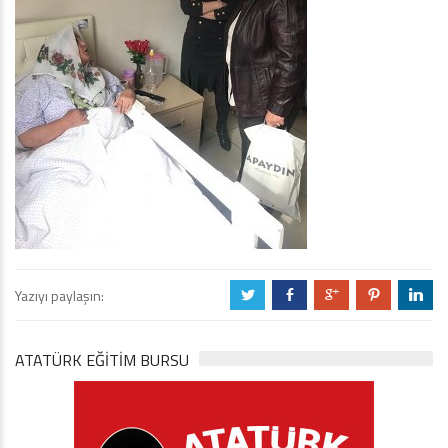
Yazıyı paylaşın:
a
b
c
d
j
ATATÜRK EĞITIM BURSU