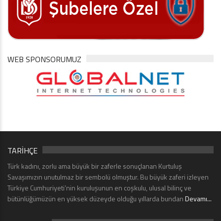
WEB SPONSORUMUZ
TARİHÇE
Türk kadını, zorlu ama büyük bir zaferle sonuçlanan Kurtuluş
Savaşımızın unutulmaz bir sembolü olmuştur. Bu büyük zaferi izleyen
Türkiye Cumhuriyeti’nin kuruluşunun en coşkulu, ulusal bilinç ve
bütünlüğümüzün en yüksek düzeyde olduğu yıllarda bundan
Devamı...