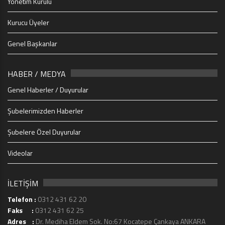
Yönetim Kurulu
Kurucu Üyeler
Genel Başkanlar
HABER / MEDYA
Genel Haberler / Duyurular
Şubelerimizden Haberler
Şubelere Özel Duyurular
Videolar
İLETİŞİM
Telefon :
0312 431 62 20
Faks :
0312 431 62 25
Adres :
Dr. Mediha Eldem Sok. No:67 Kocatepe Çankaya ANKARA