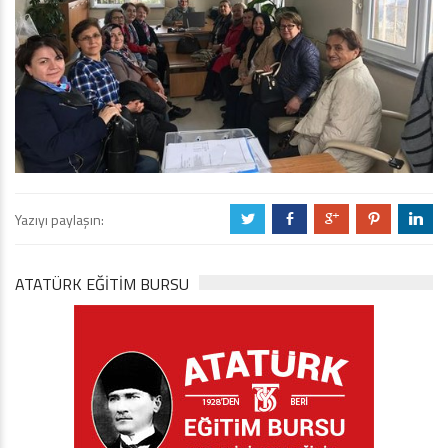
Yazıyı paylaşın:
a
b
c
d
j
ATATÜRK EĞITIM BURSU