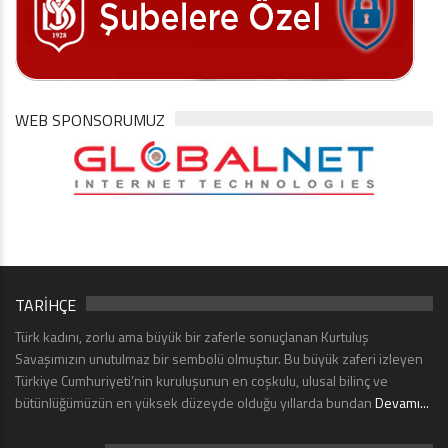
WEB SPONSORUMUZ
TARİHÇE
Türk kadını, zorlu ama büyük bir zaferle sonuçlanan Kurtuluş
Savaşımızın unutulmaz bir sembolü olmuştur. Bu büyük zaferi izleyen
Türkiye Cumhuriyeti’nin kuruluşunun en coşkulu, ulusal bilinç ve
bütünlüğümüzün en yüksek düzeyde olduğu yıllarda bundan
Devamı...