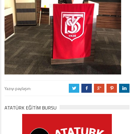
Yazıyı paylaşın:
a
b
c
d
j
ATATÜRK EĞITIM BURSU