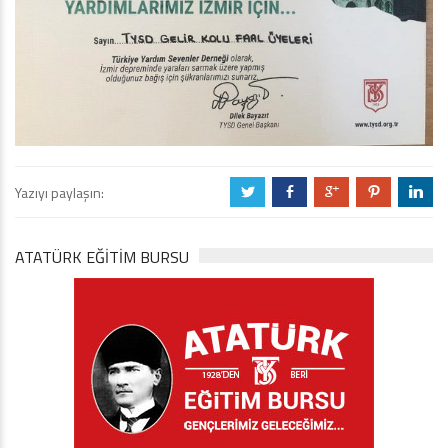
Yazıyı paylaşın:
a
b
c
d
j
ATATÜRK EĞITIM BURSU