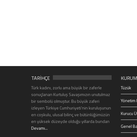
TARİHÇE
KURUM
Türk kadını, zorlu ama büyük bir zaferle
Tüzük
sonuçlanan Kurtuluş Savaşımızın unutulmaz
Yönetim 
bir sembolü olmuştur. Bu büyük zaferi
izleyen Türkiye Cumhuriyeti’nin kuruluşunun
Kurucu Ü
en coşkulu, ulusal bilinç ve bütünlüğümüzün
en yüksek düzeyde olduğu yıllarda bundan
Genel Ba
Devamı...