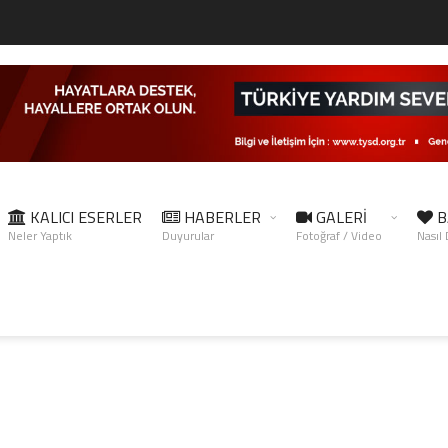
KALICI ESERLER
HABERLER
GALERİ
B
Neler Yaptık
Duyurular
Fotoğraf / Video
Nasıl