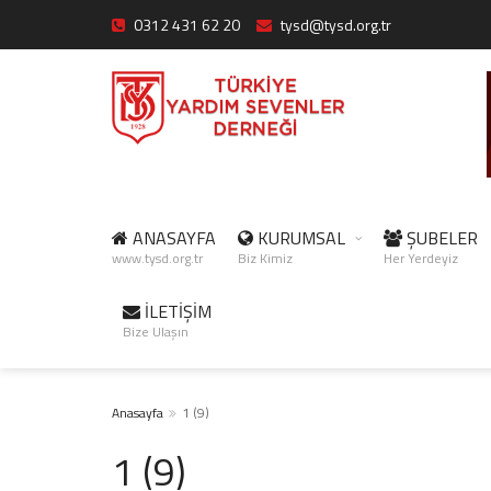
0312 431 62 20
tysd@tysd.org.tr
ANASAYFA
KURUMSAL
ŞUBELER
www.tysd.org.tr
Biz Kimiz
Her Yerdeyiz
İLETİŞİM
Bize Ulaşın
Anasayfa
1 (9)
1 (9)