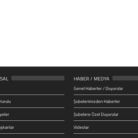
SAL
HABER / MEDYA
Genel Haberler / Duyurular
Kurulu
Şubelerimizden Haberler
yeler
Şubelere Özel Duyurular
şkanlar
Videolar