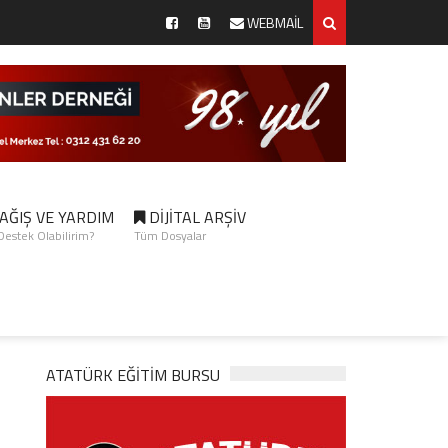
WEBMAİL
AĞIŞ VE YARDIM
DİJİTAL ARŞİV
 Destek Olabilirim?
Tüm Dosyalar
ATATÜRK EĞITIM BURSU