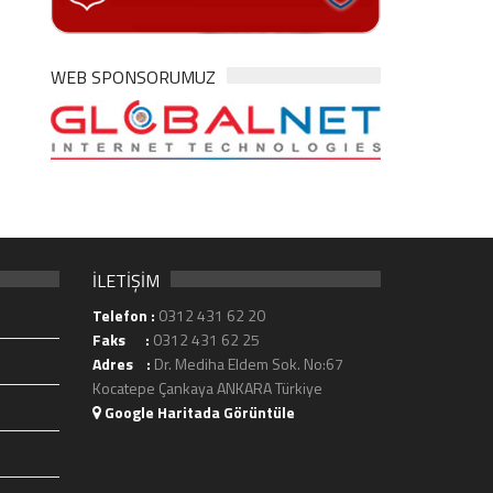
WEB SPONSORUMUZ
İLETİŞİM
Telefon :
0312 431 62 20
Faks :
0312 431 62 25
Adres :
Dr. Mediha Eldem Sok. No:67
Kocatepe Çankaya ANKARA Türkiye
Google Haritada Görüntüle