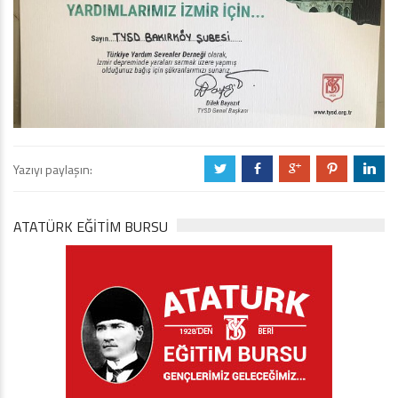
Yazıyı paylaşın:
a
b
c
d
j
ATATÜRK EĞITIM BURSU