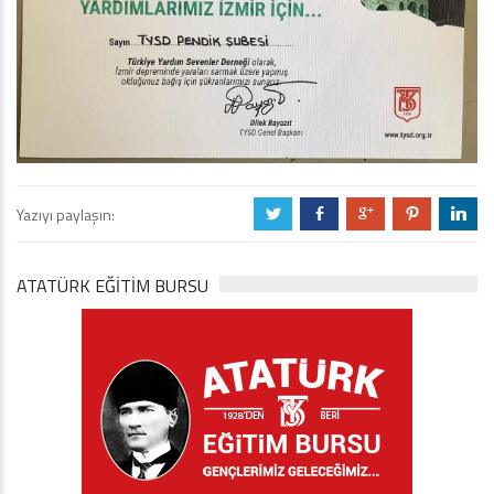
Yazıyı paylaşın:
a
b
c
d
j
ATATÜRK EĞITIM BURSU