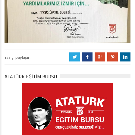
Yazıyı paylaşın:
a
b
c
d
j
ATATÜRK EĞITIM BURSU