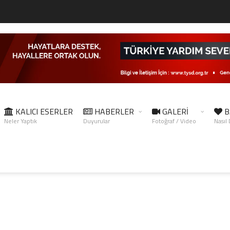
KALICI ESERLER
HABERLER
GALERİ
B
Neler Yaptık
Duyurular
Fotoğraf / Video
Nasıl