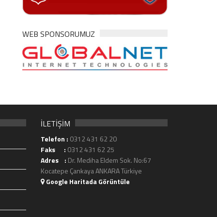
WEB SPONSORUMUZ
İLETİŞİM
Telefon :
0312 431 62 20
Faks :
0312 431 62 25
Adres :
Dr. Mediha Eldem Sok. No:67
Kocatepe Çankaya ANKARA Türkiye
Google Haritada Görüntüle