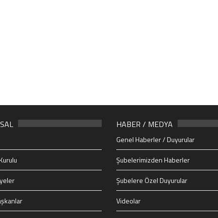
SAL
HABER / MEDYA
Genel Haberler / Duyurular
Kurulu
Şubelerimizden Haberler
yeler
Şubelere Özel Duyurular
şkanlar
Videolar