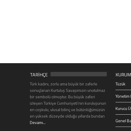
TARİHÇE
KURUM
Türk kadını, zorlu ama büyük bir zaferle
Tüzük
sonuçlanan Kurtuluş Savaşımızın unutulmaz
Yönetim 
bir sembolü olmuştur. Bu büyük zaferi
izleyen Türkiye Cumhuriyeti’nin kuruluşunun
Kurucu Ü
en coşkulu, ulusal bilinç ve bütünlüğümüzün
en yüksek düzeyde olduğu yıllarda bundan
Genel Ba
Devamı...