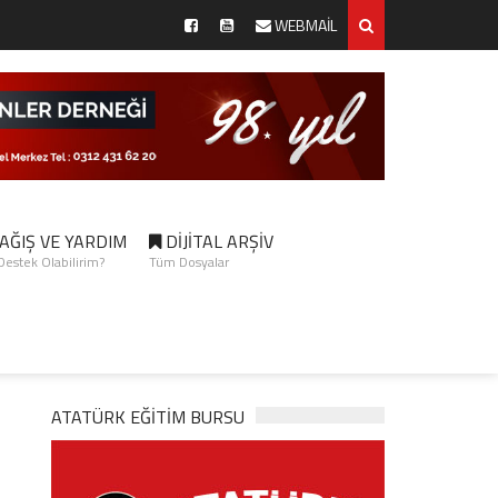
WEBMAİL
AĞIŞ VE YARDIM
DİJİTAL ARŞİV
 Destek Olabilirim?
Tüm Dosyalar
ATATÜRK EĞITIM BURSU