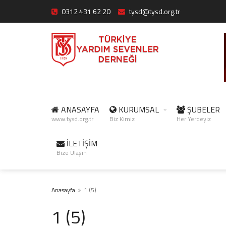
0312 431 62 20
tysd@tysd.org.tr
ANASAYFA
KURUMSAL
ŞUBELER
www.tysd.org.tr
Biz Kimiz
Her Yerdeyiz
İLETİŞİM
Bize Ulaşın
Anasayfa
1 (5)
1 (5)