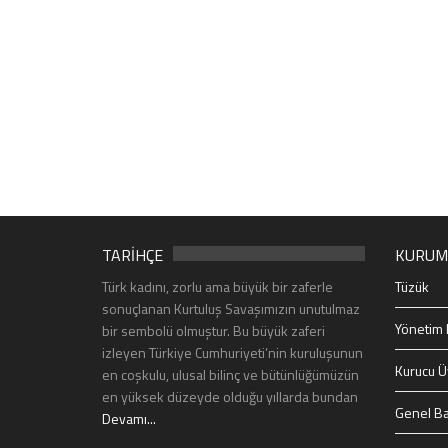
TARİHÇE
KURUM
Türk kadını, zorlu ama büyük bir zaferle
Tüzük
sonuçlanan Kurtuluş Savaşımızın unutulmaz
Yönetim 
bir sembolü olmuştur. Bu büyük zaferi
izleyen Türkiye Cumhuriyeti’nin kuruluşunun
Kurucu Ü
en coşkulu, ulusal bilinç ve bütünlüğümüzün
en yüksek düzeyde olduğu yıllarda bundan
Genel Ba
Devamı...