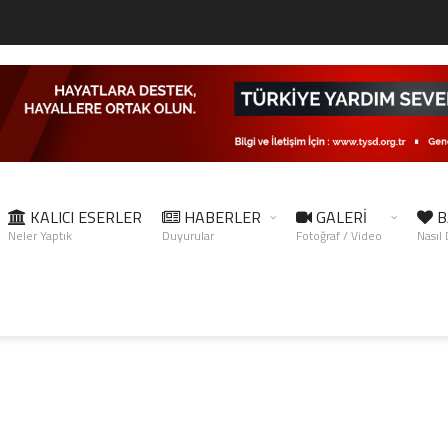
KALICI ESERLER
HABERLER
GALERİ
B
Neler Yaptık
Duyurular
Fotoğraf / Video
Nasıl