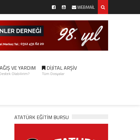
WEBMAİL
AĞIŞ VE YARDIM
DİJİTAL ARŞİV
 Destek Olabilirim?
Tüm Dosyalar
ATATÜRK EĞITIM BURSU