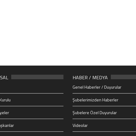
SAL
HABER / MEDYA
Genel Haberler / Duyurular
Kurulu
Şubelerimizden Haberler
yeler
Şubelere Özel Duyurular
şkanlar
Videolar