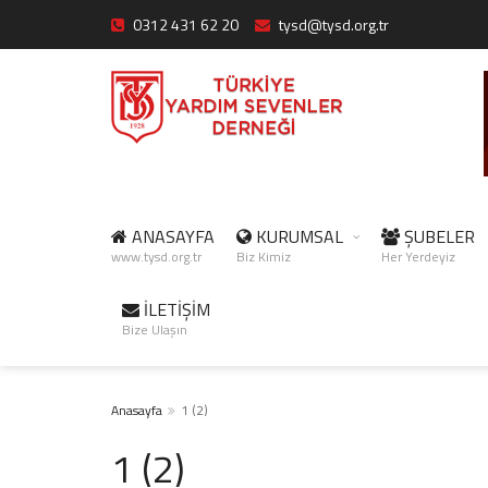
0312 431 62 20
tysd@tysd.org.tr
ANASAYFA
KURUMSAL
ŞUBELER
www.tysd.org.tr
Biz Kimiz
Her Yerdeyiz
İLETİŞİM
Bize Ulaşın
Anasayfa
1 (2)
1 (2)