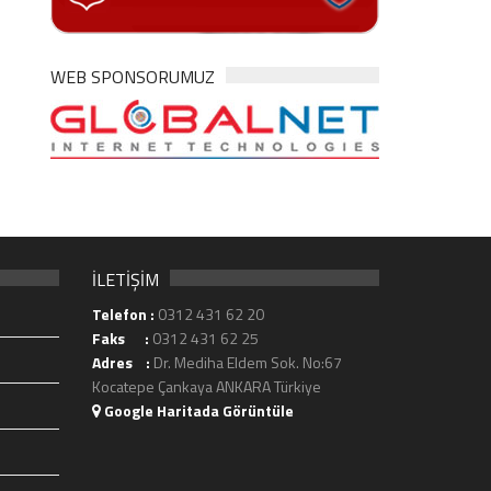
WEB SPONSORUMUZ
İLETİŞİM
Telefon :
0312 431 62 20
Faks :
0312 431 62 25
Adres :
Dr. Mediha Eldem Sok. No:67
Kocatepe Çankaya ANKARA Türkiye
Google Haritada Görüntüle