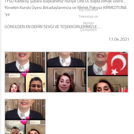
TYSD Kadıköy Şubesi Başkanımız Huriye ÖNCÜL başta olmak üzere ,
Yönetim Kurulu Üyesi Arkadaşlarımıza ve Melek Pakyüz KIRMIZITUNA
Diji İnternet
‘ya
Teknoloji ve
Yazılım
GÖNÜLDEN EN DERİN SEVGİ VE TEŞEKKÜRLERİMİZLE…
Çözümleri
17.04.2021