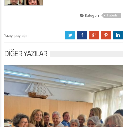
Kategori
Haberler
Yazıyı paylaşın:
a
b
c
d
j
DIĞER YAZILAR