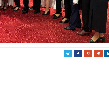
a
b
c
d