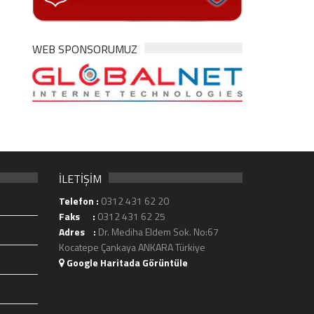
WEB SPONSORUMUZ
İLETİŞİM
Telefon :
0312 431 62 20
Faks :
0312 431 62 25
Adres :
Dr. Mediha Eldem Sok. No:67
Kocatepe Çankaya ANKARA Türkiye
Google Haritada Görüntüle