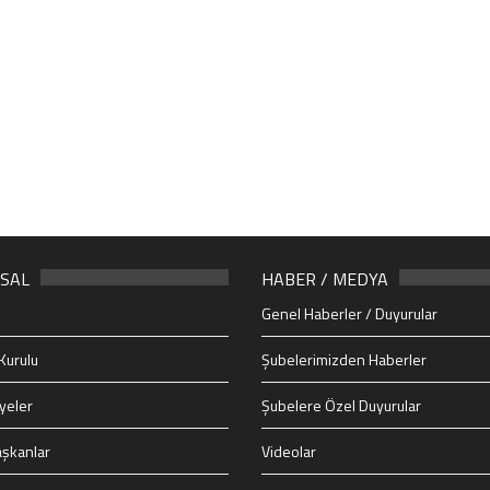
SAL
HABER / MEDYA
Genel Haberler / Duyurular
Kurulu
Şubelerimizden Haberler
yeler
Şubelere Özel Duyurular
şkanlar
Videolar