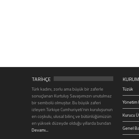
TARİHÇE
KURUM
Türk kadını, zorlu ama büyük bir zaferle
Tüzük
sonuçlanan Kurtuluş Savaşımızın unutulmaz
Yönetim 
bir sembolü olmuştur. Bu büyük zaferi
izleyen Türkiye Cumhuriyeti’nin kuruluşunun
Kurucu Ü
en coşkulu, ulusal bilinç ve bütünlüğümüzün
en yüksek düzeyde olduğu yıllarda bundan
Genel Ba
Devamı...