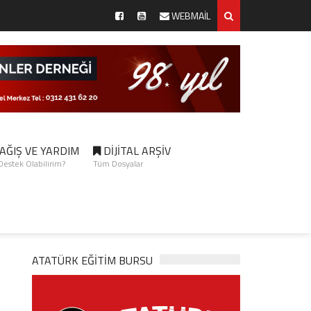
WEBMAİL
AĞIŞ VE YARDIM
DİJİTAL ARŞİV
 Destek Olabilirim?
Tüm Dosyalar
ATATÜRK EĞITIM BURSU