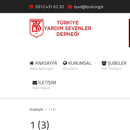
0312 431 62 20
tysd@tysd.org.tr
ANASAYFA
KURUMSAL
ŞUBELER
www.tysd.org.tr
Biz Kimiz
Her Yerdeyiz
İLETİŞİM
Bize Ulaşın
Anasayfa
1 (3)
1 (3)