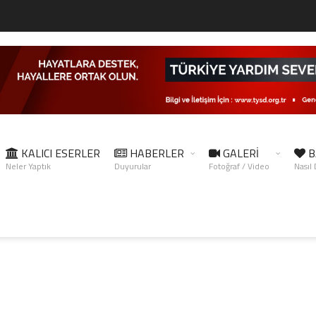
KALICI ESERLER
HABERLER
GALERİ
B
Neler Yaptık
Duyurular
Fotoğraf / Video
Nasıl