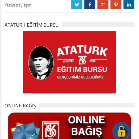
Yazıyı paylaşın:
a
b
c
d
j
ATATÜRK EĞITIM BURSU
ONLINE BAĞIŞ