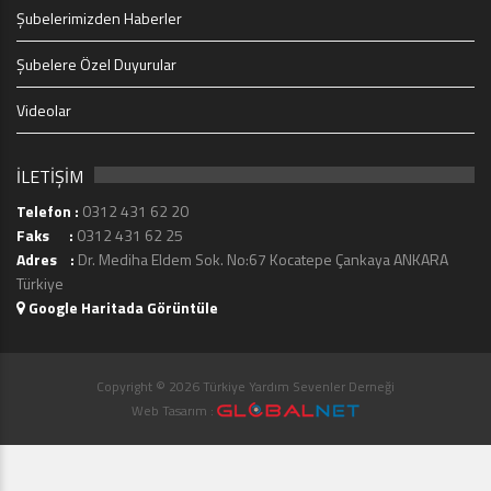
Şubelerimizden Haberler
Şubelere Özel Duyurular
Videolar
İLETİŞİM
Telefon :
0312 431 62 20
Faks :
0312 431 62 25
Adres :
Dr. Mediha Eldem Sok. No:67 Kocatepe Çankaya ANKARA
Türkiye
Google Haritada Görüntüle
Copyright © 2026 Türkiye Yardım Sevenler Derneği
Web Tasarım :