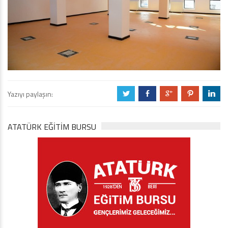
Yazıyı paylaşın:
a
b
c
d
j
ATATÜRK EĞITIM BURSU