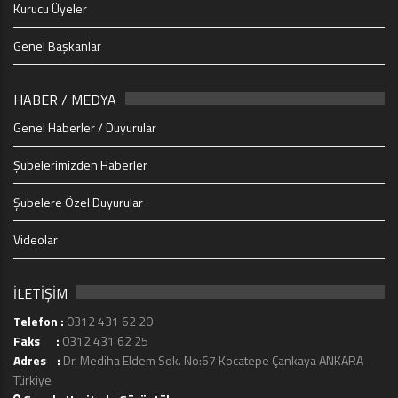
Kurucu Üyeler
Genel Başkanlar
HABER / MEDYA
Genel Haberler / Duyurular
Şubelerimizden Haberler
Şubelere Özel Duyurular
Videolar
İLETİŞİM
Telefon :
0312 431 62 20
Faks :
0312 431 62 25
Adres :
Dr. Mediha Eldem Sok. No:67 Kocatepe Çankaya ANKARA
Türkiye