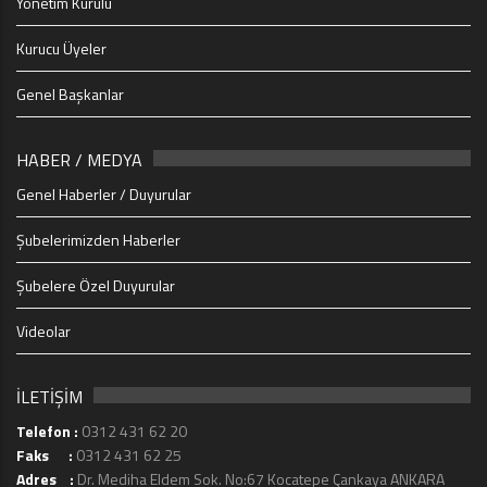
Yönetim Kurulu
Kurucu Üyeler
Genel Başkanlar
HABER / MEDYA
Genel Haberler / Duyurular
Şubelerimizden Haberler
Şubelere Özel Duyurular
Videolar
İLETİŞİM
Telefon :
0312 431 62 20
Faks :
0312 431 62 25
Adres :
Dr. Mediha Eldem Sok. No:67 Kocatepe Çankaya ANKARA