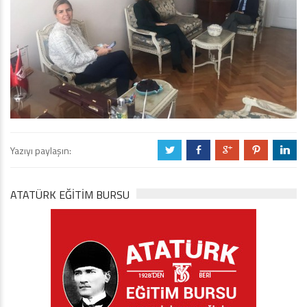
Yazıyı paylaşın:
a
b
c
d
j
ATATÜRK EĞITIM BURSU