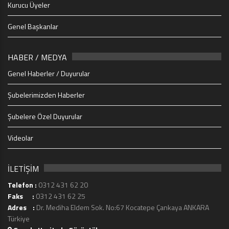
Kurucu Üyeler
Genel Başkanlar
HABER / MEDYA
Genel Haberler / Duyurular
Şubelerimizden Haberler
Şubelere Özel Duyurular
Videolar
İLETİŞİM
Telefon :
0312 431 62 20
Faks :
0312 431 62 25
Adres :
Dr. Mediha Eldem Sok. No:67 Kocatepe Çankaya ANKARA
Türkiye