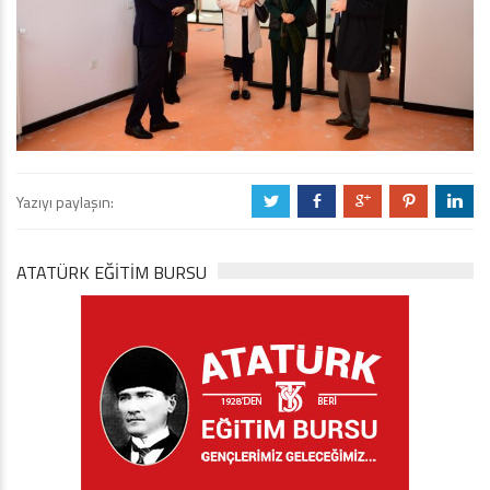
Yazıyı paylaşın:
a
b
c
d
j
ATATÜRK EĞITIM BURSU