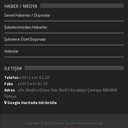
HABER / MEDYA
Genel Haberler / Duyurular
Şubelerimizden Haberler
Şubelere Özel Duyurular
Videolar
İLETİŞİM
Telefon :
0312 431 62 20
Faks :
0312 431 62 25
Adres :
Dr. Mediha Eldem Sok. No:67 Kocatepe Çankaya ANKARA
Türkiye
Google Haritada Görüntüle
Copyright © 2026 Türkiye Yardım Sevenler Derneği