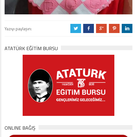
Yazıyı paylaşın:
a
b
c
d
j
ATATÜRK EĞITIM BURSU
ONLINE BAĞIŞ