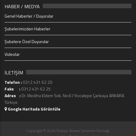
HABER / MEDYA
Genel Haberler / Duyurular
Şubelerimizden Haberler
Şubelere Özel Duyurular
Videolar
İLETİŞİM
Telefon :
0312 431 62 20
Faks :
0312 431 62 25
Adres :
Dr. Mediha Eldem Sok. No:67 Kocatepe Çankaya ANKARA
Türkiye
Google Haritada Görüntüle
Copyright © 2026 Türkiye Yardım Sevenler Derneği