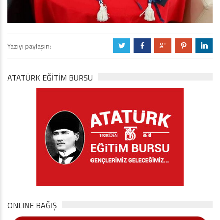
Yazıyı paylaşın:
a
b
c
d
j
ATATÜRK EĞITIM BURSU
ONLINE BAĞIŞ